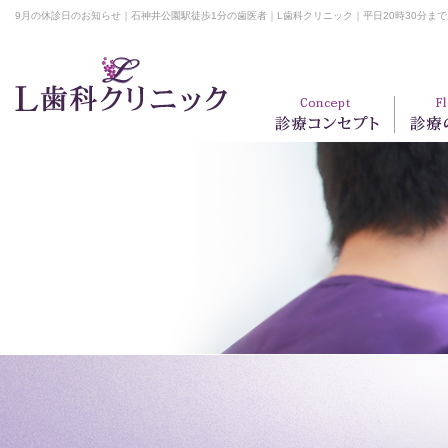
9月の休診日のお知らせ｜石神井公園駅徒歩1分の歯医者｜L歯科クリニック｜平日20時30分ま