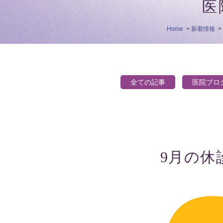
医
Home
>
新着情報
>
全ての記事
医院ブロ
9月の休